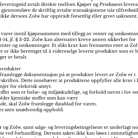
ler leveringstid avtalt direkte mellom Kjøper og Produsent/leve
jennomføre de skriftlig avtalte transaksjonene når tilfredsstill
kke dersom Zolw har opptrådt forsettlig eller grovt uaktsomt.
e varer inntil kjøpesummen med tillegg av renter og omkostnin
§ 3-14, jf. § 3-22. Zolw kan alternativt kreve annen sikkerhet for
ter og omkostninger. Et slikt krav kan fremsettes etter at Zol
er er ikke berettiget til å videreselge leverte produkter som er
r er betalt.
produkter
 framlegge dokumentasjon på at produkter levert av Zolw er i
skriften. Dette innebærer at produktene oppfyller alle krav i
jer for elektrisk utstyr.
ffer som er helse- og miljøskadelige, og forhold nevnt i lov 
older kjemiske stoffer som kan være
nde, skal Zolw framlegge datablad for varen.
es uten unødvendig opphold.
og Zolw, samt salgs- og leveringsbetingelsene er underlagt no
s løst ved forhandling. Dersom saken ikke kan løses i minnelighet