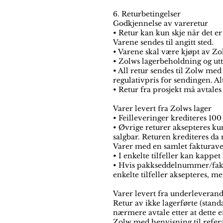
6. Returbetingelser
Godkjennelse av vareretur
• Retur kan kun skje når det er 
Varene sendes til angitt sted.
• Varene skal være kjøpt av Zo
• Zolws lagerbeholdning og utt
• All retur sendes til Zolw med
regulativpris for sendingen. Al
• Retur fra prosjekt må avtales
Varer levert fra Zolws lager
• Feilleveringer krediteres 100
• Øvrige returer aksepteres kun
salgbar. Returen krediteres da 
Varer med en samlet fakturaverd
• I enkelte tilfeller kan kappe
• Hvis pakkseddelnummer/faktu
enkelte tilfeller aksepteres, m
Varer levert fra underleverand
Retur av ikke lagerførte (stand
nærmere avtale etter at dette e
Zolw med henvisning til refer