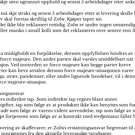
skje uten ugrunnet opphold og senest 5 arbeidsdager etter ank
å skje straks og senest 5 arbeidsdager etter at levering skulle
 skal foretas skriftlig til Zolw. Kjøper taper sin
det ikke blir reklamert rettidig. Zolw er under ingen omstendi
eller manko i antall kolli som det reklameres over senere enn 3
ha misligholdt en forpliktelse, dersom oppfyllelsen hindres av
 force majeure. Den andre parten skal varsles umiddelbart når
asjon. Ved inntreden av force majeure kan begge parter kreve
arter kan heve avtalen dersom force majeure-situasjonen varer
ga. uvær, pandemier, eller andre lignende hendelser, vil i den
rce majeure-situasjon.
tningsansvar
rs indirekte tap. Som indirekte tap regnes blant annet
tgifter, tap som følge av at produktet ikke kan benyttes som for
kade som følge av varens videre anvendelse, tap som følge av m
t fortjeneste som følge av at kontrakt med tredjemann faller bo
ering av skaffevarer, er Zolws erstatningsansvar begrenset til
innrømmes fra den aktuelle leverandør/produsent.