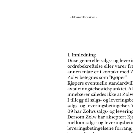
- tilbake til forsiden -
1. Innledning
Disse generelle salgs- og lever
ordrebekreftelse eller varer fr
annen måte er i kontakt med Z
Zolw betegnes som "Kjøper".
Kjøpers eventuelle standardvilk
avtaleinngåelsestidspunktet. A
innebærer således ikke at Zolw 
I tillegg til salgs- og leverin
salgs- og leveringsbetingelser
09 har Zolws salgs- og leverin
Dersom Zolw har akseptert Kjøp
mellom salgs- og leveringsbetin
leveringsbetingelsene forrang,