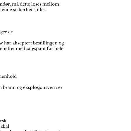
randør, må dette løses mellom
ende sikkerhet stilles.
ger er
w har akseptert bestillingen og
 beheftet med salgspant før hele
 henhold
om brann og eksplosjonsvern er
rsk
 skal