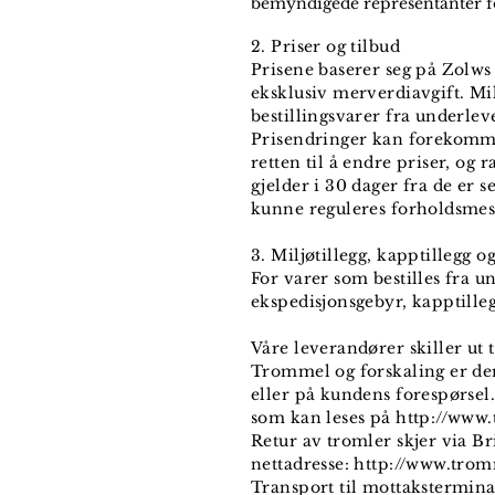
bemyndigede representanter fo
2. Priser og tilbud
Prisene baserer seg på Zolws t
eksklusiv merverdiavgift. Mil
bestillingsvarer fra underle
Prisendringer kan forekomme
retten til å endre priser, og 
gjelder i 30 dager fra de er 
kunne reguleres forholdsmes
3. Miljøtillegg, kapptillegg 
For varer som bestilles fra u
ekspedisjonsgebyr, kapptille
Våre leverandører skiller ut
Trommel og forskaling er der
eller på kundens forespørsel
som kan leses på http://www
Retur av tromler skjer via B
nettadresse: http://www.tro
Transport til mottaksterminal