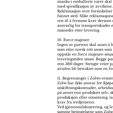
manko i emballerte varer skal 
med spesifikasjon av avvikene.
Reklamasjon over forsinkelser m
funnet sted. Slike reklamasjoner
rett til å fremme krav dersom 
ansvarlig for transportskader 
måneder etter levering.
10. Force majeure
Ingen av partene skal anses å 
som etter norsk rett anses som
oppstår en force majeure-situ
leveringstiden utsatt. Begge p
enn 360 dager. Stengte veier p
avtalen bli betraktet som en fo
11. Begrensinger i Zolws ersta
Zolw har ikke ansvar for Kjøpe
utskiftningskostnader, arbeidsu
på annet enn produktet selv, s
produksjon eller omsetning, tap
krav fra tredjemenn.
Ved gjennomfakturering, og lev
samme betingelsene som Zolw 