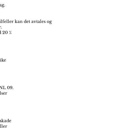
ag.
ilfeller kan det avtales og
r.
d 20 %
ike
 NL 09.
lser
 skade
ller