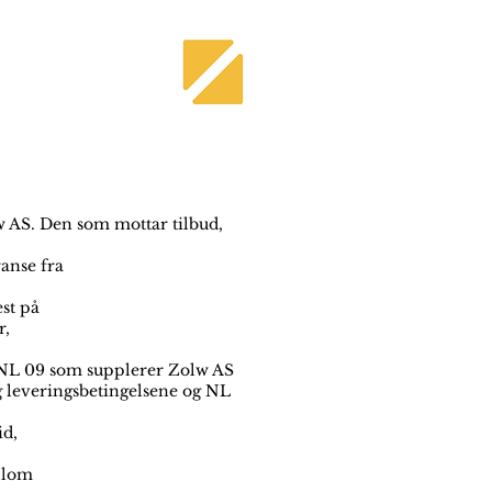
lw AS. Den som mottar tilbud,
anse fra
est på
r,
er NL 09 som supplerer Zolw AS
g leveringsbetingelsene og NL
id,
ellom