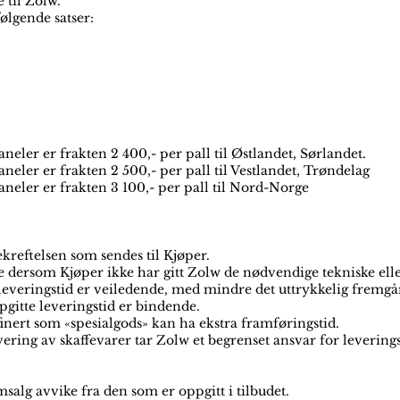
 til Zolw.
følgende satser:
er er frakten 2 400,- per pall til Østlandet, Sørlandet.
ler er frakten 2 500,- per pall til Vestlandet, Trøndelag
ler er frakten 3 100,- per pall til Nord-Norge
ekreftelsen som sendes til Kjøper.
 dersom Kjøper ikke har gitt Zolw de nødvendige tekniske ell
leveringstid er veiledende, med mindre det uttrykkelig fremgår
oppgitte leveringstid er bindende.
finert som «spesialgods» kan ha ekstra framføringstid.
ring av skaffevarer tar Zolw et begrenset ansvar for levering
alg avvike fra den som er oppgitt i tilbudet.