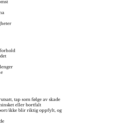
omst
 ha
gheter
 forhold
 det
 lenger
ne
utsatt, tap som følge av skade
insket eller bortfalt
rt/ikke blir riktig oppfylt, og
 de