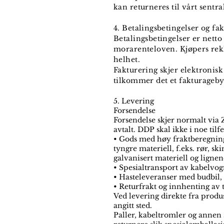
kan returneres til vårt sentr
4. Betalingsbetingelser og fa
Betalingsbetingelser er netto 1
morarenteloven. Kjøpers rekl
helhet.
Fakturering skjer elektronis
tilkommer det et fakturagebyr
5. Levering
Forsendelse
Forsendelse skjer normalt via 
avtalt. DDP skal ikke i noe tilf
• Gods med høy fraktberegning
tyngre materiell, f.eks. rør, sk
galvanisert materiell og lignen
• Spesialtransport av kabelvogn
• Hasteleveranser med budbil, e
• Returfrakt og innhenting av
Ved levering direkte fra produs
angitt sted.
Paller, kabeltromler og annen s