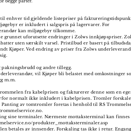
r begge parter.
il enhver tid gjeldende listepriser på faktureringstidspunkte
jøgebyr er inkludert i salgspris på lagervarer. For
verandør kan miljøgebyr tilkomme.
 grunnet uforutsette endringer i Zolws innkjøpspriser. Zo
rabatter uten særskilt varsel. Pristilbud er basert på tilbudsd
sendt Kjøper. Ved endring av priser fra Zolws underleverand
sig.
og pakningsbrudd og andre tillegg.
nderleverandør, vil Kjøper bli belastet med omkostninger s
gg m.m.
 trommelen fra kabelprisen og fakturerer denne som en egen
for normalt ikke inkludert i kabelprisen. Tromler forskal
. Panting av tomtromler foretas i henhold til RS Trommelse
.trommelservice.no.
ring sine terminaler. Nærmeste mottaksterminal kan finnes
mmelservice.no/produkter_mottaksterminaler.asp
en betales av innsender. Forskaling tas ikke i retur. Engan