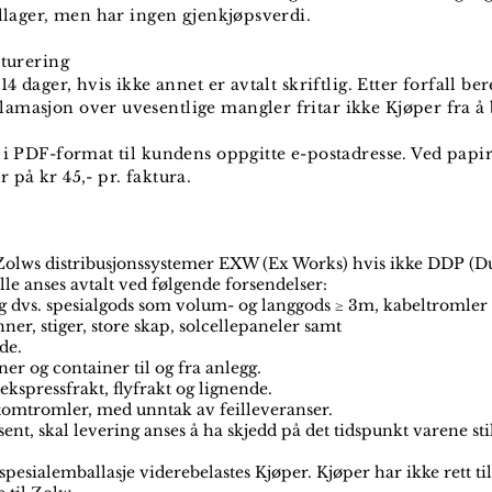
allager, men har ingen gjenkjøpsverdi.
kturering
4 dager, hvis ikke annet er avtalt skriftlig. Etter forfall be
amasjon over uvesentlige mangler fritar ikke Kjøper fra å
k i PDF-format til kundens oppgitte e-postadresse. Ved papi
 på kr 45,- pr. faktura.
Zolws distribusjonssystemer EXW (Ex Works) hvis ikke DDP (Dut
elle anses avtalt ved følgende forsendelser:
 dvs. spesialgods som volum- og langgods ≥ 3m, kabeltromler
inner, stiger, store skap, solcellepaneler samt
de.
er og container til og fra anlegg.
kspressfrakt, flyfrakt og lignende.
 tomtromler, med unntak av feilleveranser.
ent, skal levering anses å ha skjedd på det tidspunkt varene stil
pesialemballasje viderebelastes Kjøper. Kjøper har ikke rett til