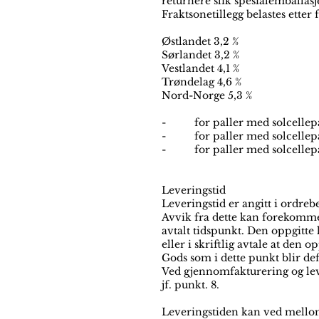
returnere slik spesialemballasje
Fraktsonetillegg belastes etter 
Østlandet 3,2 %
Sørlandet 3,2 %
Vestlandet 4,1 %
Trøndelag 4,6 %
Nord-Norge 5,3 %
- for paller med solcellepanel
- for paller med solcellepane
- for paller med solcellepane
Leveringstid
Leveringstid er angitt i ordreb
Avvik fra dette kan forekomme
avtalt tidspunkt. Den oppgitte 
eller i skriftlig avtale at den 
Gods som i dette punkt blir de
Ved gjennomfakturering og leve
jf. punkt. 8.
Leveringstiden kan ved melloms