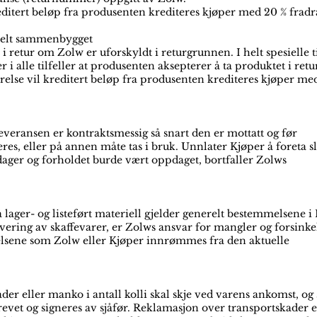
reditert beløp fra produsenten krediteres kjøper med 20 % fradr
tuelt sammenbygget
e i retur om Zolw er uforskyldt i returgrunnen. I helt spesielle t
r i alle tilfeller at produsenten aksepterer å ta produktet i retu
ørelse vil kreditert beløp fra produsenten krediteres kjøper me
everansen er kontraktsmessig så snart den er mottatt og før
es, eller på annen måte tas i bruk. Unnlater Kjøper å foreta sl
ager og forholdet burde vært oppdaget, bortfaller Zolws
 lager- og listeført materiell gjelder generelt bestemmelsene i
ering av skaffevarer, er Zolws ansvar for mangler og forsinke
elsene som Zolw eller Kjøper innrømmes fra den aktuelle
er eller manko i antall kolli skal skje ved varens ankomst, og
revet og signeres av sjåfør. Reklamasjon over transportskader e