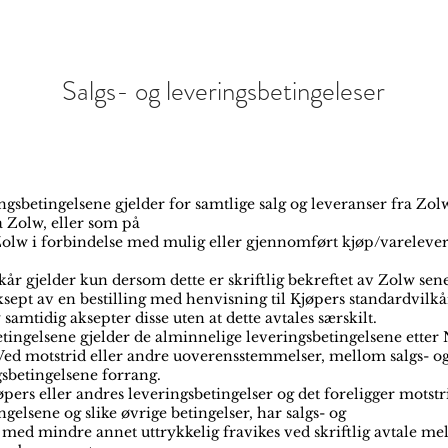
Salgs- og leveringsbetingeleser
ingsbetingelsene gjelder for samtlige salg og leveranser fra Zo
a Zolw, eller som på
olw i forbindelse med mulig eller gjennomført kjøp/varelever
år gjelder kun dersom dette er skriftlig bekreftet av Zolw sen
ksept av en bestilling med henvisning til Kjøpers standardvilkå
samtidig aksepter disse uten at dette avtales særskilt.
gsbetingelsene gjelder de alminnelige leveringsbetingelsene ett
. Ved motstrid eller andre uoverensstemmelser, mellom salgs- o
gsbetingelsene forrang.
ers eller andres leveringsbetingelser og det foreligger motstr
gelsene og slike øvrige betingelser, har salgs- og
 med mindre annet uttrykkelig fravikes ved skriftlig avtale m