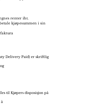
regnes renter iht.
 betale kjøpesummen i sin
rfaktura
y Delivery Paid) er skriftlig
 og
les til Kjøpers disposisjon på
 å