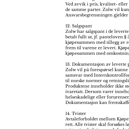
Ved avvik i pris, kvalitet- el
de samme parter. Zolw vil kun g
Ansvarsbegrensningen gjelder i
12. Salgspant
Zolw har salgspant i de levert
betalt fullt ut, jf. panteloven 
kjøpesummen med tillegg av ren
frem til varene er levert. Kjøp
kjøpesummen med omkostninge
13. Dokumentasjon av leverte 
Zolw vil på forespørsel kunne
samsvar med Internkontrollfor
til norske normer og retningslin
Produktene inneholder ikke sto
ivaretatt. Dersom varer inneh
helseskadelige eller forurense
Dokumentasjon kan fremskaff
14. Tvister
Avtaleforholdet mellom Kjøper 
rett. Alle tvister skal forsøke