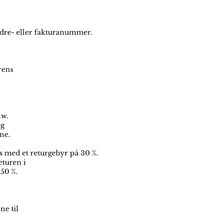
 ordre- eller fakturanummer.
rens
lw.
og
ne.
es med et returgebyr på 30 %.
eturen i
 50 %.
l
ne til