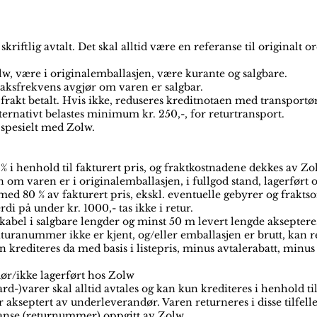
skriftlig avtalt. Det skal alltid være en referanse til originalt
lw, være i originalemballasjen, være kurante og salgbare.
aksfrekvens avgjør om varen er salgbar.
 frakt betalt. Hvis ikke, reduseres kreditnotaen med transportø
ternativt belastes minimum kr. 250,-, for returtransport.
 spesielt med Zolw.
 % i henhold til fakturert pris, og fraktkostnadene dekkes av Zo
 om varen er i originalemballasjen, i fullgod stand, lagerført 
med 80 % av fakturert pris, ekskl. eventuelle gebyrer og fraktso
i på under kr. 1000,- tas ikke i retur.
t kabel i salgbare lengder og minst 50 m levert lengde aksepter
ranummer ikke er kjent, og/eller emballasjen er brutt, kan r
en krediteres da med basis i listepris, minus avtalerabatt, minus
ør/ikke lagerført hos Zolw
ard-)varer skal alltid avtales og kan kun krediteres i henhold ti
r akseptert av underleverandør. Varen returneres i disse tilfelle
anse (returnummer) oppgitt av Zolw.