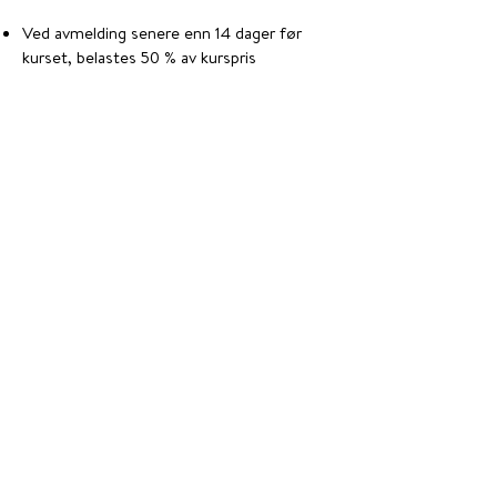
Ved avmelding senere enn 14 dager før
kurset, belastes 50 % av kurspris
Ved avmelding senere enn 7 dager før
kurset, belastes full kurspris
Du kan delta på et annet fremtidig kurs i
Zolw regi, dersom du gir skriftlig beskjed
mer enn 7 dager før kurset avholdes
Kursbetingelser
Personvernvilkår
Frakt- og leveringsbetingelser