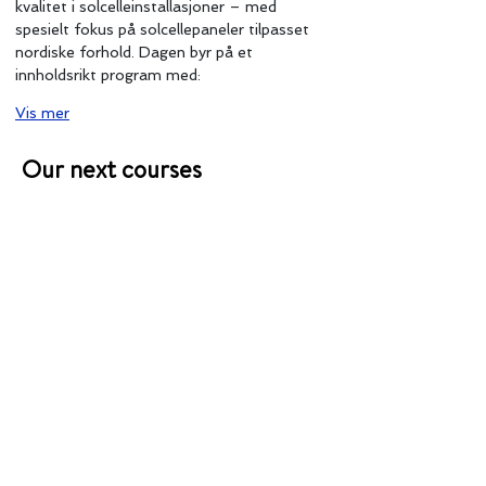
kvalitet i solcelleinstallasjoner – med 
spesielt fokus på solcellepaneler tilpasset 
nordiske forhold. Dagen byr på et 
innholdsrikt program med:
Vis mer
Innføring i solcelleanlegg for offentlig sektor
Our next courses
Friday,
29
May
2026
1/3
More about our courses here