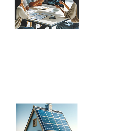
Hva er mulig på ditt tak? Eller
står du fast i et problem? Vi har
konsulenter som er klare til å
hjelpe deg. Vi har utført
mulighetsstudier for alt fra
fylkeskommuner til
næringsbyggeiere.
Les mer om våre tjenester her.​​