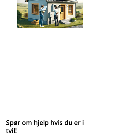
Vi tilbyr profesjonell assistanse
med byggesøknader og
avklaringer for
solcelleprosjekter. Vi forstår
hvor viktig det er å navigere
gjennom komplekse regelverk
og forskrifter når det kommer til
implementering av
solenergiløsninger.
Les mer om søknadsplikt her.
Spør om hjelp hvis du er i
tvil!