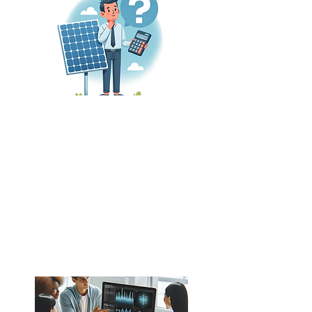
Med vårt eget kontrollsystem
gir vi deg som eier av
solcelleanlegg en trygghet på at
ditt system er som det skal. Vi
har utført over hundre
kontroller og har avtaler med
flere store aktører i bransjen.
​Les mer om våre kontroller her.